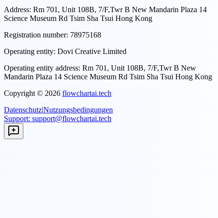
Address:
Rm 701, Unit 108B, 7/F,Twr B New Mandarin Plaza 14
Science Museum Rd Tsim Sha Tsui Hong Kong
Registration number:
78975168
Operating entity:
Dovi Creative Limited
Operating entity address:
Rm 701, Unit 108B, 7/F,Twr B New
Mandarin Plaza 14 Science Museum Rd Tsim Sha Tsui Hong Kong
Copyright ©
2026
flowchartai.tech
Datenschutz
|
Nutzungsbedingungen
Support
:
support@flowchartai.tech