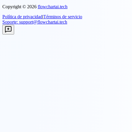
Copyright ©
2026
flowchartai.tech
Política de privacidad
|
Términos de servicio
Soporte
:
support@flowchartai.tech