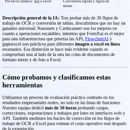
Por favor, traduce: jpg a excel
Conversión rápida y ligera de
mesas
Descripción general de la IA:
Tras probar más de 30 flujos de
trabajo de OCR y conversión de tablas, descubrimos que no hay un
ganador universal: Nanonets y Cardscanner son los mejores en
cuanto a operaciones escalables, mientras que FormXai es el mejor
para una infraestructura que prioriza las API,
FlowchartAI
y
jpgtoexcel son prácticos para diferentes
imagen a excel en línea
escenarios. Esa distinción se hace más evidente cuando se
comprueban una al lado de la otra las colas de documentos de
formato mixto y de foto a Excel.
Cómo probamos y clasificamos estas
herramientas
Utilizamos un proceso de evaluación práctico centrado en los
resultados empresariales reales, no solo en las listas de funciones.
Nuestro equipo dedicó
más de 50 horas
probando cargas,
correcciones, exportaciones y trabajos por lotes en interfaces web y
API. También medimos los bucles de corrección en los flujos de
trabajo de OCR a Excel para estimar el costo operativo real después
de la exportación.