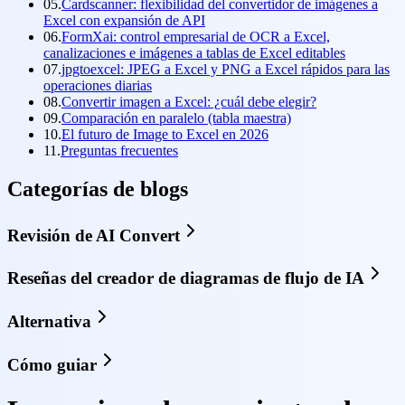
05.
Cardscanner: flexibilidad del convertidor de imágenes a
Excel con expansión de API
06.
FormXai: control empresarial de OCR a Excel,
canalizaciones e imágenes a tablas de Excel editables
07.
jpgtoexcel: JPEG a Excel y PNG a Excel rápidos para las
operaciones diarias
08.
Convertir imagen a Excel: ¿cuál debe elegir?
09.
Comparación en paralelo (tabla maestra)
10.
El futuro de Image to Excel en 2026
11.
Preguntas frecuentes
Categorías de blogs
Revisión de AI Convert
Reseñas del creador de diagramas de flujo de IA
Alternativa
Cómo guiar