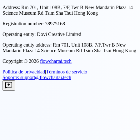
Address:
Rm 701, Unit 108B, 7/F,Twr B New Mandarin Plaza 14
Science Museum Rd Tsim Sha Tsui Hong Kong
Registration number:
78975168
Operating entity:
Dovi Creative Limited
Operating entity address:
Rm 701, Unit 108B, 7/F,Twr B New
Mandarin Plaza 14 Science Museum Rd Tsim Sha Tsui Hong Kong
Copyright ©
2026
flowchartai.tech
Política de privacidad
|
Términos de servicio
Soporte
:
support@flowchartai.tech