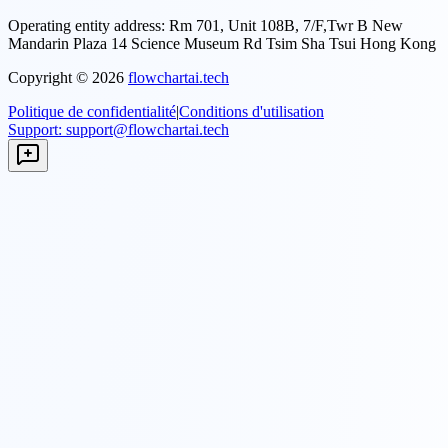
Operating entity address:
Rm 701, Unit 108B, 7/F,Twr B New
Mandarin Plaza 14 Science Museum Rd Tsim Sha Tsui Hong Kong
Copyright ©
2026
flowchartai.tech
Politique de confidentialité
|
Conditions d'utilisation
Support
:
support@flowchartai.tech