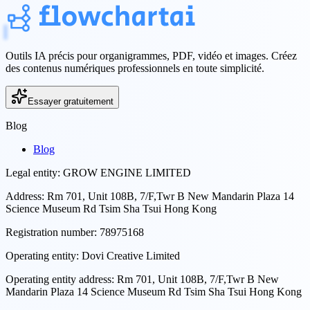
Outils IA précis pour organigrammes, PDF, vidéo et images. Créez
des contenus numériques professionnels en toute simplicité.
Essayer gratuitement
Blog
Blog
Legal entity:
GROW ENGINE LIMITED
Address:
Rm 701, Unit 108B, 7/F,Twr B New Mandarin Plaza 14
Science Museum Rd Tsim Sha Tsui Hong Kong
Registration number:
78975168
Operating entity:
Dovi Creative Limited
Operating entity address:
Rm 701, Unit 108B, 7/F,Twr B New
Mandarin Plaza 14 Science Museum Rd Tsim Sha Tsui Hong Kong