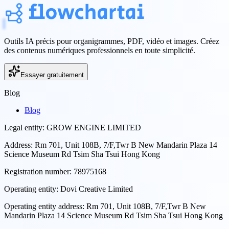
Outils IA précis pour organigrammes, PDF, vidéo et images. Créez
des contenus numériques professionnels en toute simplicité.
Essayer gratuitement
Blog
Blog
Legal entity:
GROW ENGINE LIMITED
Address:
Rm 701, Unit 108B, 7/F,Twr B New Mandarin Plaza 14
Science Museum Rd Tsim Sha Tsui Hong Kong
Registration number:
78975168
Operating entity:
Dovi Creative Limited
Operating entity address:
Rm 701, Unit 108B, 7/F,Twr B New
Mandarin Plaza 14 Science Museum Rd Tsim Sha Tsui Hong Kong