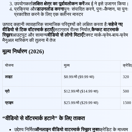
उपयोगकर्ता
लक्षित क्षेत्र का पूर्वावलोकन करें
जब ई ने इसे उजागर किया।
प्रक्रिया और
डाउनलोड करना
पुनः संपादित करने, पुनः-कैप्शन, या पुनः
प्रकाशित करने के लिए एक क्लीनर मास्टर
उत्पाद कहानी व्यावहारिक सामाजिक परिदृश्यों को लक्षित करता हैः
सहेजे गए
वीडियो से टिक वॉटरमार्क हटाएँ
इंस्टाग्राम रील्स निर्यात,
कैप्कट वाटरमार्क
रिमूवर
आउटपुट और सामान्य
वीडियो से लोगो मिटाएँ
टेक्स्ट मार्क-फ्रेम-बाय-फ्रेम
मैनुअल मास्किंग की तुलना में तेज
मूल्य निर्धारण (2026)
योजना
मूल्य
क्रेडि
लाइट
$8.99/मो ($9.99 था)
320
प्रो
$12.99/मो ($14.99 था)
500
प्राइम
$25.99/मो ($29.99 था)
1500
“वीडियो से वॉटरमार्क हटाने” के लिए ताकत
उद्देश्य निर्मित
ऑनलाइन वीडियो वाटरमार्क रिमूवर मुफ्त
क्रेडिट के माध्यम