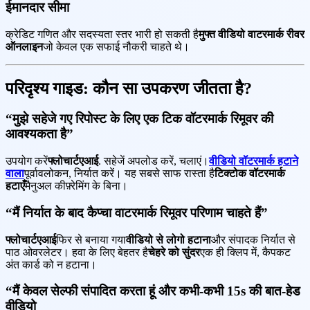
ईमानदार सीमा
क्रेडिट गणित और सदस्यता स्तर भारी हो सकती है
मुफ्त वीडियो वाटरमार्क रीवर
ऑनलाइन
जो केवल एक सफाई नौकरी चाहते थे।
परिदृश्य गाइड: कौन सा उपकरण जीतता है?
“मुझे सहेजे गए रिपोस्ट के लिए एक टिक वॉटरमार्क रिमूवर की
आवश्यकता है”
उपयोग करें
फ्लोचार्टएआई
. सहेजें अपलोड करें, चलाएं।
वीडियो वॉटरमार्क हटाने
वाला
पूर्वावलोकन, निर्यात करें। यह सबसे साफ रास्ता है
टिक्टोक वॉटरमार्क
हटाएँ
मैनुअल कीफ़्रेमिंग के बिना।
“मैं निर्यात के बाद कैप्चा वाटरमार्क रिमूवर परिणाम चाहते हैं”
फ्लोचार्टएआई
फिर से बनाया गया
वीडियो से लोगो हटाना
और संपादक निर्यात से
पाठ ओवरलेटर। हवा के लिए बेहतर है
चेहरे को सुंदर
एक ही क्लिप में, कैपकट
अंत कार्ड को न हटाना।
“मैं केवल सेल्फी संपादित करता हूं और कभी-कभी 15s की बात-हेड
वीडियो