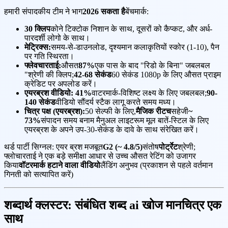
हमारी संपादकीय टीम ने भाग
2026 सकता है
बेंचमार्क:
30 क्लिप
कोने टिक्टोक निशान के साथ, दूसरों को कैप्कट, और अर्ध-
पारदर्शी लोगो के साथ।
मेट्रिक्स:
समय-से-डाउनलोड, दृश्यमान कलाकृतियों स्कोर (1-10), पैन
पर गति स्थिरता।
फ्लेवचारताई:
औसत
87%
एक पास के बाद "रिडो के बिना" जबलबल
"श्रेणी की क्लिप;
42-68 सेकंड
60 सेकंड 1080p के लिए औसत प्राइम
क्रेडिट पर अपलोड करें।
एयरब्रश वीडियो:
41%
वाटरमार्क-विशिष्ट लक्ष्य के लिए जबलबल;
90-
140 सेकंड
वीडियो सौंदर्य स्टैक लागू करते समय मध्य।
चित्र पक्ष (एयरब्रश):
50 सेल्फी के लिए,
मैजिक रीटच
सहेजी
~
73%
संपादन समय बनाम मैनुअल लाइटरूम मूल बातें-स्टिल के लिए
एयरब्रश के अपने उप-30-सेकंड के दावे के साथ संरेखित करें।
थर्ड पार्टी सिग्नल: एयर ब्रश मजबूत
G2 (~ 4.8/5)
संतोष
पोर्ट्रेट
श्रेणी;
फ्लोचारताई ने एक बड़े समीक्षा आधार से उच्च औसत रेटिंग को उजागर
किया
वॉटरमार्क हटाने वाला वीडियो
लैंडिंग अनुभव (प्रकाशन से पहले वर्तमान
गिनती को सत्यापित करें)
शब्दार्थ क्लस्टर: संबंधित शब्द ai खोज मानचित्र एक
साथ