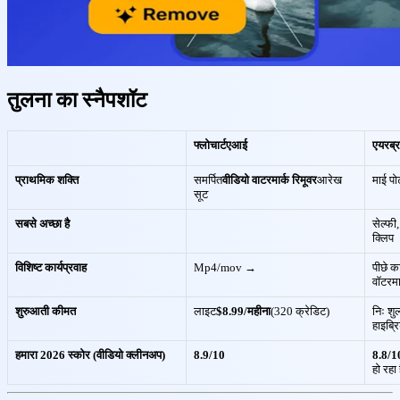
तुलना का स्नैपशॉट
फ्लोचार्टएआई
एयरब्
प्राथमिक शक्ति
समर्पित
वीडियो वाटरमार्क रिमूवर
आरेख
माई पोर
सूट
सबसे अच्छा है
सेल्फी
क्लिप
विशिष्ट कार्यप्रवाह
Mp4/mov →
पीछे क
वॉटरम
शुरुआती कीमत
लाइट
$8.99/महीना
(320 क्रेडिट)
निः शु
हाइब्र
हमारा 2026 स्कोर (वीडियो क्लीनअप)
8.9/10
8.8/1
हो रहा 