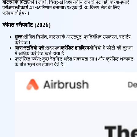
वॉटरमार्क मिटाएँ
कोने लोगो, चित्र-ai विश्वसनीय रूप से पेंट नहीं करेगा-हमारे
परीक्षण
स्वीकार्य 41%
परिणाम बनाम
87%
एक ही 30-क्लिप सेट के लिए
फ्लैवचार्ताई पर।
कीमत स्नैपशॉट (2026)
मुक्त:
सीमित निर्यात, वाटरमार्क आउटपुट, प्रतिबंधित उपकरण, स्टार्टर
क्रेडिट।
प्लस/स्टूडियो प्रो:
सदस्यता
क्रेडिट हाइब्रिड
वीडियो में फोटो की तुलना
में अधिक क्रेडिट खर्च होता है।
प्रलेखित घर्षण: कुछ रेडडिट थ्रेड सदस्यता लाभ और क्रेडिट थकावट
के बीच भ्रम का हवाला देते हैं।