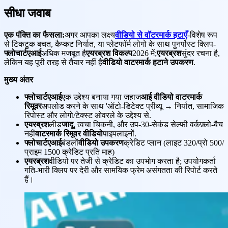
सीधा जवाब
एक पंक्ति का फैसला:
अगर आपका लक्ष्य
वीडियो से वॉटरमार्क हटाएँ
-विशेष रूप
से टिकटुक बचत, कैप्कट निर्यात, या प्लेटफॉर्म लोगो के साथ पुनर्पोस्ट क्लिप-
फ्लोचार्टएआई
अधिक मजबूत है
एयरब्रश विकल्प
2026 में;
एयरब्रश
सुंदर रचना है,
लेकिन यह पूरी तरह से तैयार नहीं है
वीडियो वाटरमार्क हटाने उपकरण
.
मुख्य अंतर
फ्लोचार्टएआई
एक उद्देश्य बनाया गया जहाज
आई वीडियो वाटरमार्क
रिमूवर
अपलोड करने के साथ 'ऑटो-डिटेक्ट प्रीव्यू → निर्यात, सामाजिक
रिपोस्ट और लोगो/टेक्स्ट ओवरले के उद्देश्य से.
एयरब्रश
लीड
जादू
, त्वचा चिकनी, और उप-30-सेकंड सेल्फी वर्कफ़्लो-बैच
नहीं
वाटरमार्क रिमूवर वीडियो
पाइपलाइनों.
फ्लोचार्टएआई
बंडलों
वीडियो उपकरण
क्रेडिट प्लान (लाइट 320/प्रो 500/
प्राइम 1500 क्रेडिट प्रति माह)
एयरब्रश
वीडियो पर तेजी से क्रेडिट का उपभोग करता है; उपयोगकर्ता
गति-भारी क्लिप पर देरी और सामयिक फ्रेम असंगतता की रिपोर्ट करते
हैं।