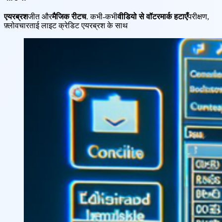
एयरब्रश
जीत और
मैजिक रीटच
. कभी-कभी
वीडियो से वॉटरमार्क हटाएँ
परीक्षण,
फ़्लोवचारताई लाइट क्रेडिट एयरब्रश के साथ