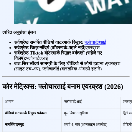
त्वरित अनुशंसा इंजन
सर्वश्रेष्ठ समर्पित वीडियो वाटरमार्क रिमूवर:
फ्लोचार्टएआई
सर्वश्रेष्ठ चित्र/सौंदर्य (वॉटरमार्क-पहले नहीं)
एयरब्रश
सर्वश्रेष्ठ Tiktok वॉटरमार्क रिमूवर वर्कफ़्लो (सहेजे गए
क्लिप):
फ्लोचार्टएआई
बात-सिर सौंदर्य सामग्री के लिए 'वीडियो से लोगो हटाना':
एयरब्रश
(लाइट टच-अप), फ्लोचार्ताई (वास्तविक ओवरले हटाने)
कोर मेट्रिक्स: फ्लोचारताई बनाम एयरब्रश (2026)
आयाम
फ्लोचार्टएआई
एयरब्
वीडियो वाटरमार्क रिमूवर फोकस
मूल विपणन सुविधा
द्विती
समर्थित इनपुट
एमपी 4, मॉव (ऑनलाइन अपलोड)
वीडियो