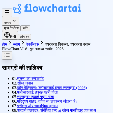
उत्पाद
मूल्य निर्धारण
ब्लॉग
हिन्दी
लॉग इन
होम
ब्लॉग
वैकल्पिक
एयरब्रश विकल्प: एयरब्रश बनाम
FlowChartAI की तुलनात्मक समीक्षा 2026
सामग्री की तालिका
01.
तुलना का स्नैपशॉट
02.
सीधा जवाब
03.
कोर मेट्रिक्स: फ्लोचारताई बनाम एयरब्रश (2026)
04.
फ्लोचारताई: इकाई गहरी गोता
05.
एयरब्रश: इकाई गहरा गोता
06.
परिदृश्य गाइड: कौन सा उपकरण जीतता है?
07.
परीक्षण और सामाजिक प्रमाण
08.
शब्दार्थ क्लस्टर: संबंधित शब्द ai खोज मानचित्र एक साथ