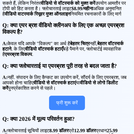
सकते हैं, लेकिन निरंतर
वीडियो से वॉटरमार्क को मुक्त करें
उपयोग आमतौर पर
टोपी को हिट करता है। फ्लोचारताई लाइट
$8.99/महीना
अधिक अनुमानित
है
वीडियो वाटरमार्क रिमूवर मुफ्त ऑनलाइन
नियमित रचनाकारों के लिए मार्ग
Q: क्या एयर ब्रश वीडियो क्लीनअप के लिए एक अच्छा एयरब्रश
विकल्प है?
A:
केवल यदि आपके "विकल्प" का अर्थ है
बेहतर चित्र
नहीं,
बेहतर वॉटरमार्क
हटाने
. के लिए
वीडियो वॉटरमार्क हटाएँ
बड़े पैमाने पर, फ्लोचार्टई व्यावहारिक
है
एयरब्रश विकल्प
.
Q: क्या फ्लोचारताई या एयरब्रश पूरी तरह से बदल जाता है?
A:
नहीं. संपादन के लिए कैप्कट का उपयोग करें, सौंदर्य के लिए एयरब्रश, जब
आपको होना चाहिए
वीडियो से वॉटरमार्क हटाएं
या
वीडियो से लोगो डिलीट
करें
पुनर्प्रकाशित करने से पहले।
फ्री शुरू करें
Q: क्या 2026 में मूल्य परिवर्तन हुआ?
A:
फ्लोचारताई सूचियों लाइट
8.99 डॉलर
प्रो
12.99 डॉलर
प्रधान
25.99