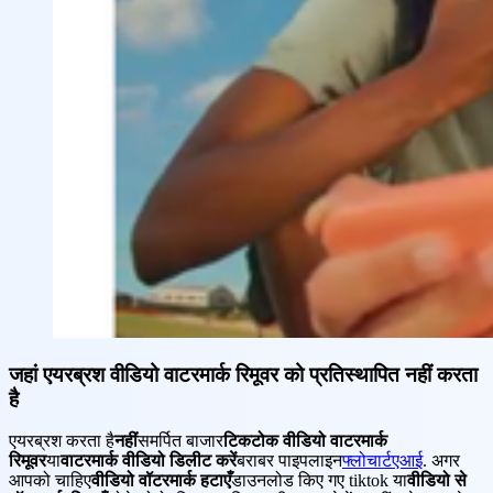
जहां एयरब्रश वीडियो वाटरमार्क रिमूवर को प्रतिस्थापित नहीं करता
है
एयरब्रश करता है
नहीं
समर्पित बाजार
टिकटोक वीडियो वाटरमार्क
रिमूवर
या
वाटरमार्क वीडियो डिलीट करें
बराबर पाइपलाइन
फ्लोचार्टएआई
. अगर
आपको चाहिए
वीडियो वॉटरमार्क हटाएँ
डाउनलोड किए गए tiktok या
वीडियो से