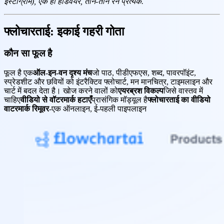
इंस्टाग्राम), एक ही हार्डवेयर, तीन-तीन रन प्रत्येक.
फ्लोचारताई: इकाई गहरी गोता
कौन सा फूल है
फूल है एक
ऑल-इन-वन दृश्य मंच
जो पाठ, पीडीएफएस, शब्द, पावरपॉइंट,
स्प्रेडशीट और छवियों को इंटरैक्टिव फ्लोचार्ट, मन मानचित्र, टाइमलाइन और
चार्ट में बदल देता है। खोज करने वालों को
एयरब्रश विकल्प
जिसे वास्तव में
चाहिए
वीडियो से वॉटरमार्क हटाएँ
प्रासंगिक मॉड्यूल है
फ्लोचारताई का वीडियो
वाटरमार्क रिमूवर
-एक ऑनलाइन, ई-पहली पाइपलाइन