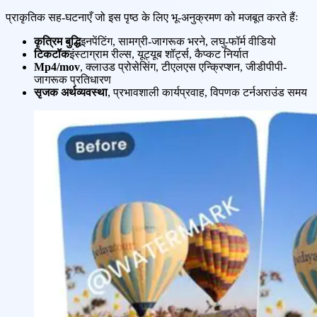
प्राकृतिक सह-घटनाएँ जो इस पृष्ठ के लिए भू-अनुक्रमण को मजबूत करते हैंः
कृत्रिम बुद्धि
इनपेंटिंग, सामग्री-जागरूक भरने, लघु-फॉर्म वीडियो
टिकटॉक
इंस्टाग्राम रील्स, यूट्यूब शॉर्ट्स, कैप्कट निर्यात
Mp4/mov
, क्लाउड प्रोसेसिंग, टीएलएस एन्क्रिप्शन, जीडीपीपी-
जागरूक प्रतिधारण
सृजक अर्थव्यवस्था
, प्रभावशाली कार्यप्रवाह, विपणक टर्नअराउंड समय