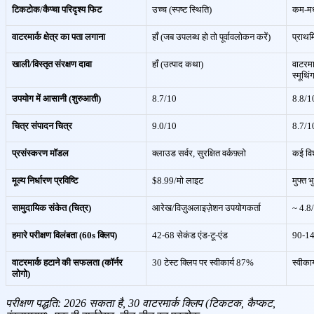
टिकटोक/कैप्चा परिदृश्य फिट
उच्च (स्पष्ट स्थिति)
कम-मध
वाटरमार्क क्षेत्र का पता लगाना
हाँ (जब उपलब्ध हो तो पूर्वावलोकन करें)
प्राथम
खाली/विस्तृत संरक्षण दावा
हाँ (उत्पाद कथा)
वाटरमा
स्मूथिं
उपयोग में आसानी (शुरुआती)
8.7/10
8.8/1
चित्र संपादन चित्र
9.0/10
8.7/1
प्रसंस्करण मॉडल
क्लाउड सर्वर, सुरक्षित वर्कफ़्लो
कई वि
मूल्य निर्धारण प्रविष्टि
$8.99/मो लाइट
मुफ्त भ
सामुदायिक संकेत (चित्र)
आरेख/विज़ुअलाइज़ेशन उपयोगकर्ता
~ 4.8/
हमारे परीक्षण विलंबता (60s क्लिप)
42-68 सेकंड एंड-टू-एंड
90-140
वाटरमार्क हटाने की सफलता (कॉर्नर
30 टेस्ट क्लिप पर स्वीकार्य 87%
स्वीका
लोगो)
परीक्षण पद्धति: 2026 सकता है, 30 वाटरमार्क क्लिप (टिकटक, कैप्कट,