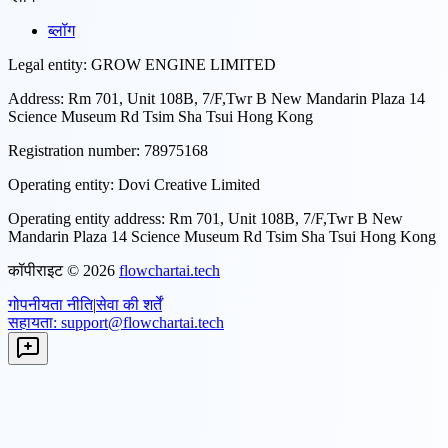
ब्लॉग
Legal entity:
GROW ENGINE LIMITED
Address:
Rm 701, Unit 108B, 7/F,Twr B New Mandarin Plaza 14
Science Museum Rd Tsim Sha Tsui Hong Kong
Registration number:
78975168
Operating entity:
Dovi Creative Limited
Operating entity address:
Rm 701, Unit 108B, 7/F,Twr B New
Mandarin Plaza 14 Science Museum Rd Tsim Sha Tsui Hong Kong
कॉपीराइट ©
2026
flowchartai.tech
गोपनीयता नीति
|
सेवा की शर्तें
सहायता
:
support@flowchartai.tech