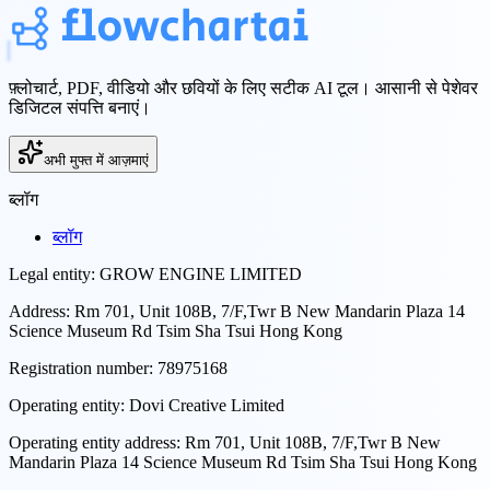
फ़्लोचार्ट, PDF, वीडियो और छवियों के लिए सटीक AI टूल। आसानी से पेशेवर
डिजिटल संपत्ति बनाएं।
अभी मुफ्त में आज़माएं
ब्लॉग
ब्लॉग
Legal entity:
GROW ENGINE LIMITED
Address:
Rm 701, Unit 108B, 7/F,Twr B New Mandarin Plaza 14
Science Museum Rd Tsim Sha Tsui Hong Kong
Registration number:
78975168
Operating entity:
Dovi Creative Limited
Operating entity address:
Rm 701, Unit 108B, 7/F,Twr B New
Mandarin Plaza 14 Science Museum Rd Tsim Sha Tsui Hong Kong