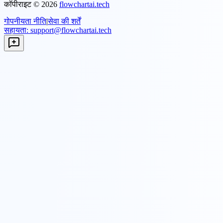
कॉपीराइट ©
2026
flowchartai.tech
गोपनीयता नीति
|
सेवा की शर्तें
सहायता
:
support@flowchartai.tech