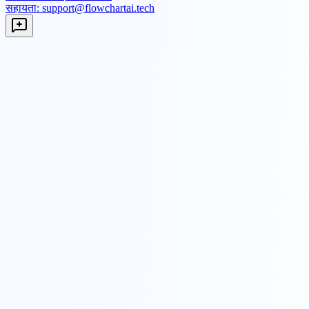
सहायता
:
support@flowchartai.tech