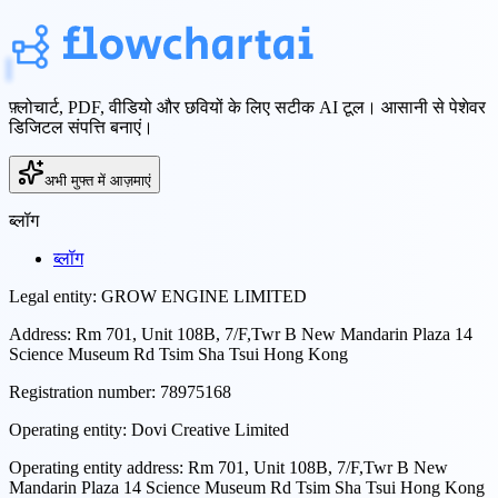
फ़्लोचार्ट, PDF, वीडियो और छवियों के लिए सटीक AI टूल। आसानी से पेशेवर
डिजिटल संपत्ति बनाएं।
अभी मुफ्त में आज़माएं
ब्लॉग
ब्लॉग
Legal entity:
GROW ENGINE LIMITED
Address:
Rm 701, Unit 108B, 7/F,Twr B New Mandarin Plaza 14
Science Museum Rd Tsim Sha Tsui Hong Kong
Registration number:
78975168
Operating entity:
Dovi Creative Limited
Operating entity address:
Rm 701, Unit 108B, 7/F,Twr B New
Mandarin Plaza 14 Science Museum Rd Tsim Sha Tsui Hong Kong