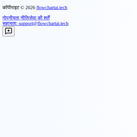
कॉपीराइट ©
2026
flowchartai.tech
गोपनीयता नीति
|
सेवा की शर्तें
सहायता
:
support@flowchartai.tech