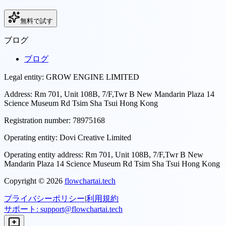
無料で試す
ブログ
ブログ
Legal entity:
GROW ENGINE LIMITED
Address:
Rm 701, Unit 108B, 7/F,Twr B New Mandarin Plaza 14
Science Museum Rd Tsim Sha Tsui Hong Kong
Registration number:
78975168
Operating entity:
Dovi Creative Limited
Operating entity address:
Rm 701, Unit 108B, 7/F,Twr B New
Mandarin Plaza 14 Science Museum Rd Tsim Sha Tsui Hong Kong
Copyright ©
2026
flowchartai.tech
プライバシーポリシー
|
利用規約
サポート
:
support@flowchartai.tech