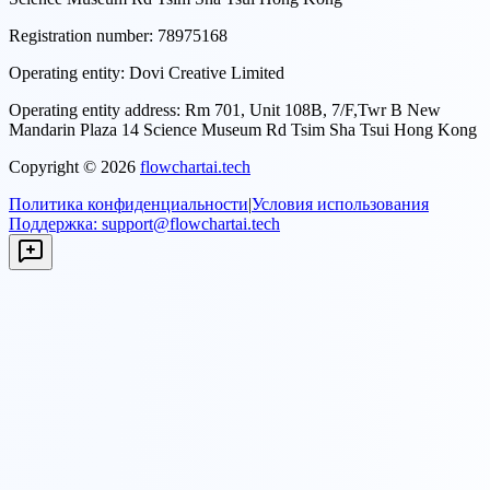
Registration number:
78975168
Operating entity:
Dovi Creative Limited
Operating entity address:
Rm 701, Unit 108B, 7/F,Twr B New
Mandarin Plaza 14 Science Museum Rd Tsim Sha Tsui Hong Kong
Copyright ©
2026
flowchartai.tech
Политика конфиденциальности
|
Условия использования
Поддержка
:
support@flowchartai.tech