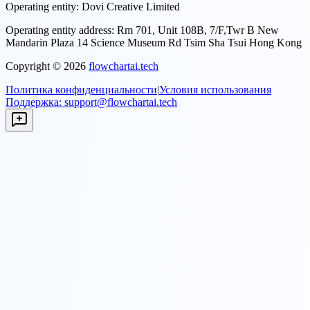
Operating entity:
Dovi Creative Limited
Operating entity address:
Rm 701, Unit 108B, 7/F,Twr B New
Mandarin Plaza 14 Science Museum Rd Tsim Sha Tsui Hong Kong
Copyright ©
2026
flowchartai.tech
Политика конфиденциальности
|
Условия использования
Поддержка
:
support@flowchartai.tech