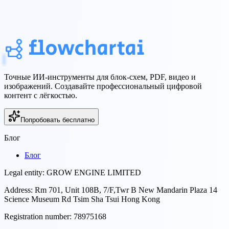
Насколько безопасен производитель dfd для
конфиденциальных данных?
Точные ИИ-инструменты для блок-схем, PDF, видео и
изображений. Создавайте профессиональный цифровой
контент с лёгкостью.
Попробовать бесплатно
Блог
Блог
Legal entity:
GROW ENGINE LIMITED
Address:
Rm 701, Unit 108B, 7/F,Twr B New Mandarin Plaza 14
Science Museum Rd Tsim Sha Tsui Hong Kong
Registration number:
78975168