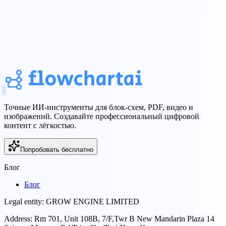
Могу ли я конвертировать JPG в Excel онлайн
на мобильных устройствах?
Точные ИИ-инструменты для блок-схем, PDF, видео и
изображений. Создавайте профессиональный цифровой
контент с лёгкостью.
Попробовать бесплатно
Блог
Блог
Legal entity:
GROW ENGINE LIMITED
Address:
Rm 701, Unit 108B, 7/F,Twr B New Mandarin Plaza 14