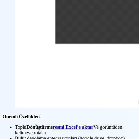
Önemli Özellikler:
Toplu
Dönüştürme
resmi Excel’e aktar
Ve görüntüden
kelimeye rotalar
Bulut depolama entegrasyonları (google drive, dropbox)