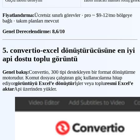
Güçlü mobil deneyim
Tablo ihracatı manuel rötuş gerekt
Fiyatlandırma:
Ücretsiz sınırlı görevler · pro ~ $9-12/mo bölgeye
bağlı · takım planları mevcut
Genel Derecelendirme: 8,6/10
5. convertio-excel dönüştürücüsüne en iyi
api dostu toplu görüntü
Genel bakış:
Convertio, 300 tipi destekleyen bir format dönüştürme
motorudur. Komut dosyası çalıştıran güç kullanıcılarına hitap
ediyor
görüntüyü Excel’e dönüştür
Işler veya toplu
resmi Excel’e
aktar
Api üzerinden yükler.