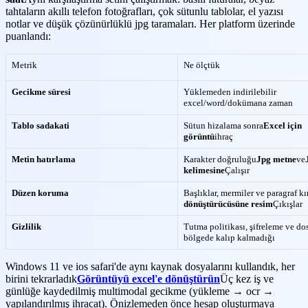
tahtaların akıllı telefon fotoğrafları, çok sütunlu tablolar, el yazısı
notlar ve düşük çözünürlüklü jpg taramaları. Her platform üzerinde
puanlandı:
Metrik
Ne ölçtük
Gecikme süresi
Yüklemeden indirilebilir
excel/word/dokümana zaman
Tablo sadakati
Sütun hizalama sonra
Excel için
görüntü
ihraç
Metin hatırlama
Karakter doğruluğu
Jpg metne
ve
kelimesine
Çalışır
Düzen koruma
Başlıklar, mermiler ve paragraf kır
dönüştürücüsüne resim
Çıkışlar
Gizlilik
Tutma politikası, şifreleme ve do
bölgede kalıp kalmadığı
Windows 11 ve ios safari'de aynı kaynak dosyalarını kullandık, her
birini tekrarladık
Görüntüyü excel'e dönüştürün
Üç kez iş ve
günlüğe kaydedilmiş multimodal gecikme (yükleme → ocr →
yapılandırılmış ihracat). Önizlemeden önce hesap oluşturmaya