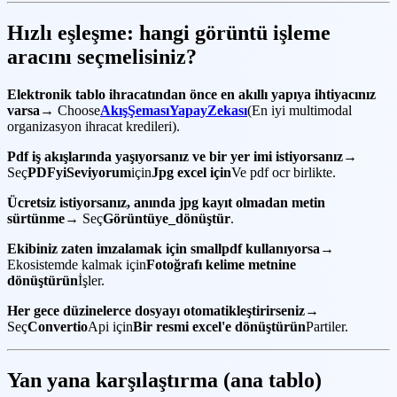
Hızlı eşleşme: hangi görüntü işleme
aracını seçmelisiniz?
Elektronik tablo ihracatından önce en akıllı yapıya ihtiyacınız
varsa
→ Choose
AkışŞemasıYapayZekası
(En iyi multimodal
organizasyon ihracat kredileri).
Pdf iş akışlarında yaşıyorsanız ve bir yer imi istiyorsanız
→
Seç
PDFyiSeviyorum
için
Jpg excel için
Ve pdf ocr birlikte.
Ücretsiz istiyorsanız, anında jpg kayıt olmadan metin
sürtünme
→ Seç
Görüntüye_dönüştür
.
Ekibiniz zaten imzalamak için smallpdf kullanıyorsa
→
Ekosistemde kalmak için
Fotoğrafı kelime metnine
dönüştürün
İşler.
Her gece düzinelerce dosyayı otomatikleştirirseniz
→
Seç
Convertio
Api için
Bir resmi excel'e dönüştürün
Partiler.
Yan yana karşılaştırma (ana tablo)