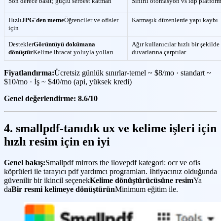
Son derece basit; güçlü serbest katman
Sınırlı otomasyon vs idp platform
Hızlı
JPG'den metne
Öğrenciler ve ofisler
Karmaşık düzenlerde yapı kaybı
için
Destekler
Görüntüyü dokümana
Ağır kullanıcılar hızlı bir şekilde
dönüştür
Kelime ihracat yoluyla yolları
duvarlarına çarptılar
Fiyatlandırma:
Ücretsiz günlük sınırlar-temel ~ $8/mo · standart ~
$10/mo · İş ~ $40/mo (api, yüksek kredi)
Genel değerlendirme: 8.6/10
4. smallpdf-tanıdık ux ve kelime işleri için
hızlı resim için en iyi
Genel bakış:
Smallpdf mirrors the ilovepdf kategori: ocr ve ofis
köprüleri ile tarayıcı pdf yardımcı programları. İhtiyacınız olduğunda
güvenilir bir ikincil seçenek
Kelime dönüştürücüsüne resim
Ya
da
Bir resmi kelimeye dönüştürün
Minimum eğitim ile.