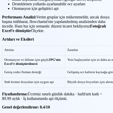
Desteklenen yollarda ayarlanabilir ocr ayarları
Otomasyon için geliştirici api
Performans Analizi:
Verim gruplar için mükemmeldir, ancak dosya
başına istihbarat, flowchartai'nin yapılandırılmış analizinden daha
incedir. Ham hız için semantic düzeni ticaret bekliyoruz
Fotoğrafı
Excel’e dönüştür
Ölçekte.
Artıları ve Eksileri
Artıları
Zararlar
Otomasyon ve dökme için güçlü
JPG’nin
Yeni başlayanlar için ui daha az r
Excel’e dönüştürülmesi
Geniş codec/format desteği
Gelişmiş ocr kalitesi kaynağa gör
Smb komut dosyaları için uygun api
Büyük dosya boyutları için abon
Fiyatlandırma:
Ücretsiz sınırlı günlük dakika · hafif/artı katlı ~
$9.99 aylık · İş kullanımında api ölçümü.
Genel değerlendirme: 8.4/10