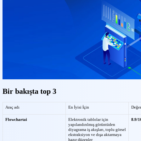
Bir bakışta top 3
Araç adı
En İyisi İçin
Değer
Flowchartai
Elektronik tablolar için
8.9/1
yapılandırılmış görüntüden
diyagrama iş akışları, toplu görsel
ekstraksiyon ve dışa aktarmaya
hazır düzenler