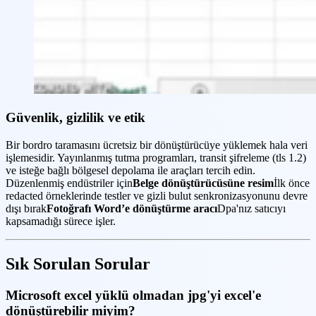
Güvenlik, gizlilik ve etik
Bir bordro taramasını ücretsiz bir dönüştürücüye yüklemek hala veri
işlemesidir. Yayınlanmış tutma programları, transit şifreleme (tls 1.2)
ve isteğe bağlı bölgesel depolama ile araçları tercih edin.
Düzenlenmiş endüstriler için
Belge dönüştürücüsüne resim
İlk önce
redacted örneklerinde testler ve gizli bulut senkronizasyonunu devre
dışı bırak
Fotoğrafı Word’e dönüştürme aracı
Dpa'nız satıcıyı
kapsamadığı sürece işler.
Sık Sorulan Sorular
Microsoft excel yüklü olmadan jpg'yi excel'e
dönüştürebilir miyim?