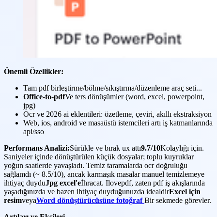
Önemli Özellikler:
Tam pdf birleştirme/bölme/sıkıştırma/düzenleme araç seti...
Office-to-pdf
Ve ters dönüşümler (word, excel, powerpoint,
jpg)
Ocr ve 2026 ai eklentileri: özetleme, çeviri, akıllı ekstraksiyon
Web, ios, android ve masaüstü istemcileri artı iş katmanlarında
api/sso
Performans Analizi:
Sürükle ve bırak ux attı
9.7/10
Kolaylığı için.
Saniyeler içinde dönüştürülen küçük dosyalar; toplu kuyruklar
yoğun saatlerde yavaşladı. Temiz taramalarda ocr doğruluğu
sağlamdı (~ 8.5/10), ancak karmaşık masalar manuel temizlemeye
ihtiyaç duydu
Jpg excel'e
İhracat. Ilovepdf, zaten pdf iş akışlarında
yaşadığınızda ve bazen ihtiyaç duyduğunuzda idealdir
Excel için
resim
veya
Word dönüştürücüsüne fotoğraf
Bir sekmede görevler.
Artıları ve Eksileri