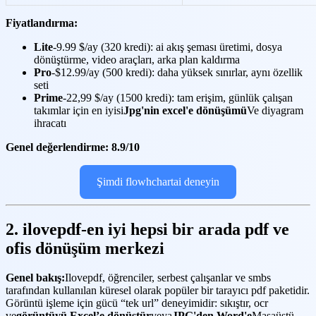
Fiyatlandırma:
Lite
-9.99 $/ay (320 kredi): ai akış şeması üretimi, dosya
dönüştürme, video araçları, arka plan kaldırma
Pro
-$12.99/ay (500 kredi): daha yüksek sınırlar, aynı özellik
seti
Prime
-22,99 $/ay (1500 kredi): tam erişim, günlük çalışan
takımlar için en iyisi
Jpg'nin excel'e dönüşümü
Ve diyagram
ihracatı
Genel değerlendirme: 8.9/10
Şimdi flowhchartai deneyin
2. ilovepdf-en iyi hepsi bir arada pdf ve
ofis dönüşüm merkezi
Genel bakış:
Ilovepdf, öğrenciler, serbest çalışanlar ve smbs
tarafından kullanılan küresel olarak popüler bir tarayıcı pdf paketidir.
Görüntü işleme için gücü “tek url” deneyimidir: sıkıştır, ocr
ve
görüntüyü Excel’e dönüştür
veya
JPG'den Word'e
Masaüstü