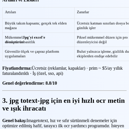
Artıları
Zararlar
Büyük takım kapsamı; gerçek tek elden
Ücretsiz katman sınırları dosya 
mağaza
günlük işler
Mükemmel
Jpg'yi excel'e
Piksel mükemmel düzen için pro
dönüştürün
basitlik
düzenleyicisi değil
Güvenilir ölçek ve çapraz platform
Bulut yalnızca işleme, gizlilik du
uygulamaları
ekiplerden endişe edebilir
Fiyatlandırma:
Ücretsiz (reklamlar, kapaklar) · prim ~ $5/ay yıllık
faturalandırıldı · İş (özel, sso, api)
Genel değerlendirme: 8.8/10
3. jpg totext-jpg için en iyi hızlı ocr metin
ve ışık ihracatı
Genel bakış:
Imagetotext, hız ve sıfır sürtünmeli denemeler için
optimize edilmiş hafif, tarayıcı ilk ocr yardımcı programıdır. İsteyen