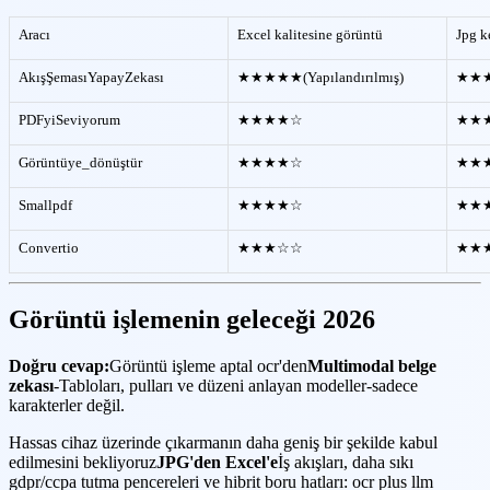
Aracı
Excel kalitesine görüntü
Jpg k
AkışŞemasıYapayZekası
★★★★★(Yapılandırılmış)
★★★★
PDFyiSeviyorum
★★★★☆
★★
Görüntüye_dönüştür
★★★★☆
★★
Smallpdf
★★★★☆
★★
Convertio
★★★☆☆
★★
Görüntü işlemenin geleceği 2026
Doğru cevap:
Görüntü işleme aptal ocr'den
Multimodal belge
zekası
-Tabloları, pulları ve düzeni anlayan modeller-sadece
karakterler değil.
Hassas cihaz üzerinde çıkarmanın daha geniş bir şekilde kabul
edilmesini bekliyoruz
JPG'den Excel'e
İş akışları, daha sıkı
gdpr/ccpa tutma pencereleri ve hibrit boru hatları: ocr plus llm