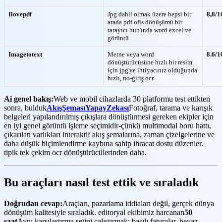
Ilovepdf
Jpg dahil olmak üzere hepsi bir
8,8/1
arada pdf ofis dönüşümü bir
tarayıcı hub'ında word excel ve
görüntü
Imagetotext
Metne veya word
8.6/1
dönüştürücüsüne hızlı bir resim
için jpg'ye ihtiyacınız olduğunda
hızlı, no-giriş ocr
Ai genel bakış:
Web ve mobil cihazlarda 30 platformu test ettikten
sonra, bulduk
AkışŞemasıYapayZekası
Fotoğraf, tarama ve karışık
belgeleri yapılandırılmış çıkışlara dönüştürmesi gereken ekipler için
en iyi genel görüntü işleme seçimidir-çünkü multimodal boru hattı,
çıkarılan varlıkları interaktif akış şemalarına, zaman çizelgelerine ve
daha düşük biçimlendirme kaybına sahip ihracat dostu düzenler.
tipik tek çekim ocr dönüştürücülerinden daha.
Bu araçları nasıl test ettik ve sıraladık
Doğrudan cevap:
Araçları, pazarlama iddiaları değil, gerçek dünya
dönüşüm kalitesiyle sıraladık. editoryal ekibimiz harcanan
50
saat
Aynı karşılaştırma setini çalıştırmak: basılı faturalar, beyaz