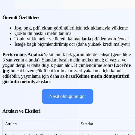
Önemli Özellikler:
Jpg, png, pdf, ekran görüntüleri için tek tıklamayla yükleme
Çoklu dil baskılı metin tanıma
Toplu yüklemeler ve ücretli katmanlarda pdf'den word/excel
İsteğe bağlı biçimlendirilmiş ocr (daha yüksek kredi maliyeti)
Performans Analizi:
Yakın anlık tek görüntülerde çalışır (genellikle
3 saniyenin altında). Standart basılı metin mükemmel; el yazısı ve
yoğun dergiler daha düşük puan aldı. Biçimlendirme sonra
Excel'de
jpg
İhracat bazen çöktü hat kırılmaları-veri yakalama için kabul
edilebilir, yayınlama için daha az-hazır
Kelime metin dönüştürücü
görüntü metni
Iş akışları.
Nasıl olduğunu gör
Artıları ve Eksileri
Artıları
Zararlar