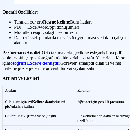
Önemli Özellikler:
Taranan ocr pro
Resme kelime
Boru hatları
PDF↔Excel/word/ppt dönüşümleri
Modülleri esign, sıkıştır ve birleştir
Daha yüksek planlarda masaüstü uygulaması ve takım çalışma
alanları
Performans Analizi:
Orta taramalarda gecikme eşleşmiş ilovepdf;
tablo tespiti, çarpık fotoğraflarda biraz daha zayıftı. Yine de, ad-hoc
için
fotoğrafı Excel’e dönüştür
Görevler, smallpdf cilalı ui ve net
ilerleme göstergeleri ile güvenli bir varsayılan kalır.
Artıları ve Eksileri
Artıları
Zararlar
Cilalı ux; için iyi
Kelime dönüştürücü
Ağır ocr için gerekli premium
pic
Vakaları kullan
Güvenilir sıkıştırma ve paylaşım
Flowchartai'den daha az ai diyag
özellikleri