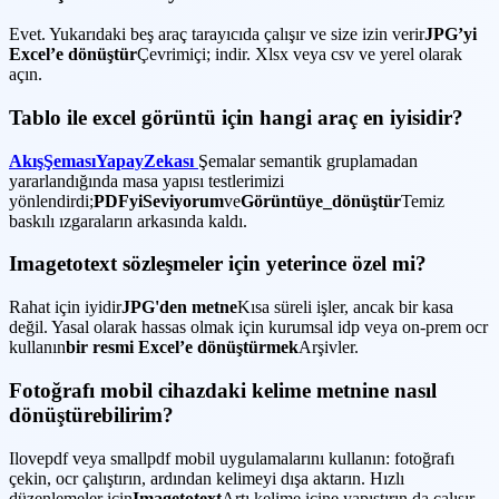
Evet. Yukarıdaki beş araç tarayıcıda çalışır ve size izin verir
JPG’yi
Excel’e dönüştür
Çevrimiçi; indir. Xlsx veya csv ve yerel olarak
açın.
Tablo ile excel görüntü için hangi araç en iyisidir?
AkışŞemasıYapayZekası
Şemalar semantik gruplamadan
yararlandığında masa yapısı testlerimizi
yönlendirdi;
PDFyiSeviyorum
ve
Görüntüye_dönüştür
Temiz
baskılı ızgaraların arkasında kaldı.
Imagetotext sözleşmeler için yeterince özel mi?
Rahat için iyidir
JPG'den metne
Kısa süreli işler, ancak bir kasa
değil. Yasal olarak hassas olmak için kurumsal idp veya on-prem ocr
kullanın
bir resmi Excel’e dönüştürmek
Arşivler.
Fotoğrafı mobil cihazdaki kelime metnine nasıl
dönüştürebilirim?
Ilovepdf veya smallpdf mobil uygulamalarını kullanın: fotoğrafı
çekin, ocr çalıştırın, ardından kelimeyi dışa aktarın. Hızlı
düzenlemeler için
Imagetotext
Artı kelime içine yapıştırın da çalışır.