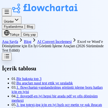
Ürünler
Fiyatlandırma
Blog
Türkçe
Giriş yap
Ana Sayfa
Blog
AI Convert İncelemesi
Excel ve Word’e
Dönüştürme için En İyi Görüntü İşleme Araçları (2026 Sürümünde
Test Edildi)
İçerik tablosu
01.
Bir bakışta top 3
02.
Bu araçları nasıl test ettik ve sıraladık
03.
1. flowchartai-yapılandırılmış görüntü işleme boru hatları
için en iyisi
04.
2. ilovepdf-en iyi hepsi bir arada pdf ve ofis dönüşüm
merkezi
05.
3. jpg totext-jpg için en iyi hızlı ocr metin ve ışık ihracatı