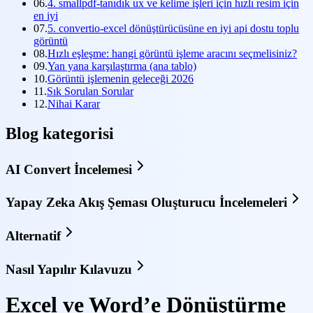
06.
4. smallpdf-tanıdık ux ve kelime işleri için hızlı resim için
en iyi
07.
5. convertio-excel dönüştürücüsüne en iyi api dostu toplu
görüntü
08.
Hızlı eşleşme: hangi görüntü işleme aracını seçmelisiniz?
09.
Yan yana karşılaştırma (ana tablo)
10.
Görüntü işlemenin geleceği 2026
11.
Sık Sorulan Sorular
12.
Nihai Karar
Blog kategorisi
AI Convert İncelemesi
Yapay Zeka Akış Şeması Oluşturucu İncelemeleri
Alternatif
Nasıl Yapılır Kılavuzu
Excel ve Word’e Dönüştürme