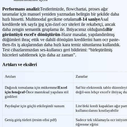
Performans analizi:
Testlerimizde, flowchartai, proses ağır
taramalar için manuel yeniden yazmadan belirgin bir şekilde daha
hızlı hissetti. Multimodal gecikme ortalama
8-14 saniye
Asal
kredilerde tek sayfa jpg için-özel ocr siteleri ile rekabetçi, ancak
daha zengin semantik gruplama ile. Ihtiyacımız olduğunda
Bir
görüntüyü excel'e dönüştürün
-Hazır masalar, yapılandırılmış
düğümleri ihraç ettik ve dahili dönüşüm kredilerini ham ocr paste-
then-fix iş akışlarından daha hızlı kara temiz sütunlarına kullandık.
Test cihazlarımızdan ses-kullanıcı geri bildirimi: “birleştirilmiş
hücreleri sabitlemek için daha az zaman”.
Artıları ve eksileri
Artıları
Zararlar
Dağınık tornalama için mükemmel
Excel
Saf bir elektronik tablo düzenleyi
için fotoğraf
-Önce mantıksal yapılara stil
değil-son lehçe excel'e ihtiyaç du
girdileri
Paydaşlar için güçlü etkileşimli sunum
Lite'deki kredi kapakları ağır part
kullanıcılarını kısıtlayabilir
Geniş giriş türleri (resim ofisi pdf)
Sadece tek tıklamayla ocr istiyor
öğrenme eğrisi