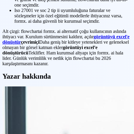
one seçimdir.
Iso 27001 ve soc 2 tip ii uyumluluğuna faturalar ve
sözleşmeler için özel eğitimli modellerle ihtiyacınız varsa,
formx. ai daha güvenli bir kurumsal seçimdir.
Alt çizgi: flowchartai formx. ai alternatif çoğu kullanıcının aslında
ihtiyacı var. Kurulum sürtünmesini kaldırır, açılır
görüntüyü excel'e
dönüştür
çevrimiçi
Daha geniş bir kitleye yetenekleri ve geleneksel
olmayan bir görsel katman ekler
görüntüyi excel’e
dönüştürücü
Teklifler. Ham kurumsal altyapı için formx. ai hala
lider. Günlük verimlilik ve netlik için flowchartai bu 2026
karşılaştırmasını kazanır.
Yazar hakkında