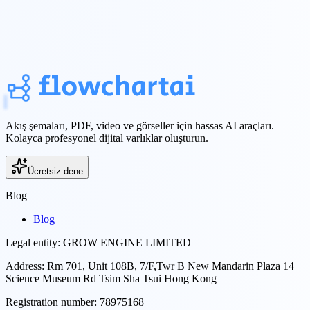
FlowChartai büyük veya çok sayfalı PDF dosyaları
için uygun mu?
Akış şemaları, PDF, video ve görseller için hassas AI araçları.
Kolayca profesyonel dijital varlıklar oluşturun.
Ücretsiz dene
Blog
Blog
Legal entity:
GROW ENGINE LIMITED
Address:
Rm 701, Unit 108B, 7/F,Twr B New Mandarin Plaza 14
Science Museum Rd Tsim Sha Tsui Hong Kong
Registration number:
78975168