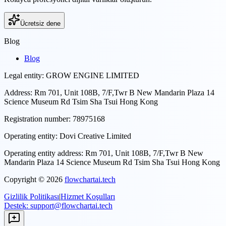
Ücretsiz dene
Blog
Blog
Legal entity:
GROW ENGINE LIMITED
Address:
Rm 701, Unit 108B, 7/F,Twr B New Mandarin Plaza 14
Science Museum Rd Tsim Sha Tsui Hong Kong
Registration number:
78975168
Operating entity:
Dovi Creative Limited
Operating entity address:
Rm 701, Unit 108B, 7/F,Twr B New
Mandarin Plaza 14 Science Museum Rd Tsim Sha Tsui Hong Kong
Copyright ©
2026
flowchartai.tech
Gizlilik Politikası
|
Hizmet Koşulları
Destek
:
support@flowchartai.tech