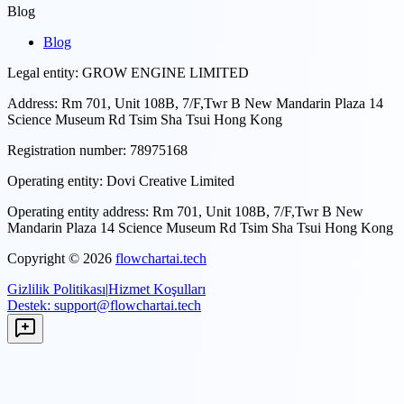
Blog
Blog
Legal entity:
GROW ENGINE LIMITED
Address:
Rm 701, Unit 108B, 7/F,Twr B New Mandarin Plaza 14
Science Museum Rd Tsim Sha Tsui Hong Kong
Registration number:
78975168
Operating entity:
Dovi Creative Limited
Operating entity address:
Rm 701, Unit 108B, 7/F,Twr B New
Mandarin Plaza 14 Science Museum Rd Tsim Sha Tsui Hong Kong
Copyright ©
2026
flowchartai.tech
Gizlilik Politikası
|
Hizmet Koşulları
Destek
:
support@flowchartai.tech