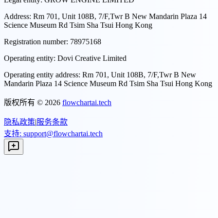
Address:
Rm 701, Unit 108B, 7/F,Twr B New Mandarin Plaza 14
Science Museum Rd Tsim Sha Tsui Hong Kong
Registration number:
78975168
Operating entity:
Dovi Creative Limited
Operating entity address:
Rm 701, Unit 108B, 7/F,Twr B New
Mandarin Plaza 14 Science Museum Rd Tsim Sha Tsui Hong Kong
版权所有 ©
2026
flowchartai.tech
隐私政策
|
服务条款
支持
:
support@flowchartai.tech