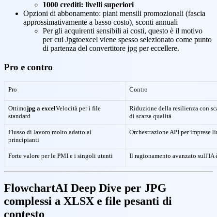
1000 crediti: livelli superiori
Opzioni di abbonamento: piani mensili promozionali (fascia
approssimativamente a basso costo), sconti annuali
Per gli acquirenti sensibili ai costi, questo è il motivo
per cui Jpgtoexcel viene spesso selezionato come punto
di partenza del convertitore jpg per eccellere.
Pro e contro
Pro
Contro
Ottimo
jpg a excel
Velocità per i file
Riduzione della resilienza con sc
standard
di scarsa qualità
Flusso di lavoro molto adatto ai
Orchestrazione API per imprese li
principianti
Forte valore per le PMI e i singoli utenti
Il ragionamento avanzato sull'IA 
FlowchartAI Deep Dive per JPG
complessi a XLSX e file pesanti di
contesto