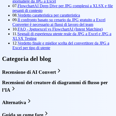
giornaliere da JPG a Excel
07.
FlowchartAI Deep Dive per JPG complessi a XLSX e file
pesanti di contesto
08.
Verdetto caratteristica per caratteristica
09.
Il confronto basato su cenario da JPG gratuito a Excel
Converter è necessario ai flussi di lavoro del team
10.
FAQ - Jpgtoexcel vs FlowchartAI (Intent Matching)
11.
Segnali di esperienza utente reale da JPG a Excel e JPG a
XLSX Testing
12.
Verdetto finale e miglior scelta del convertitore da JPG a
Excel per tipo di utente
Categoria del blog
Recensione di AI Convert
Recensioni del creatore di diagrammi di flusso per
l’IA
Alternativa
Guida su come fare