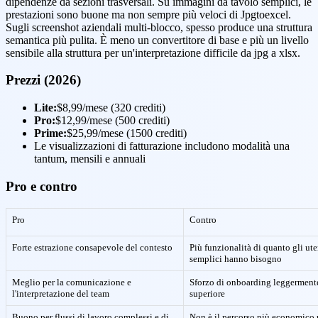
dipendenze da sezioni trasversali. Su immagini da tavolo semplici, le
prestazioni sono buone ma non sempre più veloci di Jpgtoexcel.
Sugli screenshot aziendali multi-blocco, spesso produce una struttura
semantica più pulita. È meno un convertitore di base e più un livello
sensibile alla struttura per un'interpretazione difficile da jpg a xlsx.
Prezzi (2026)
Lite:
$8,99/mese (320 crediti)
Pro:
$12,99/mese (500 crediti)
Prime:
$25,99/mese (1500 crediti)
Le visualizzazioni di fatturazione includono modalità una
tantum, mensili e annuali
Pro e contro
Pro
Contro
Forte estrazione consapevole del contesto
Più funzionalità di quanto gli ute
semplici hanno bisogno
Meglio per la comunicazione e
Sforzo di onboarding leggerment
l'interpretazione del team
superiore
Buono per flussi di lavoro complessi e di
Non è il percorso più economico 