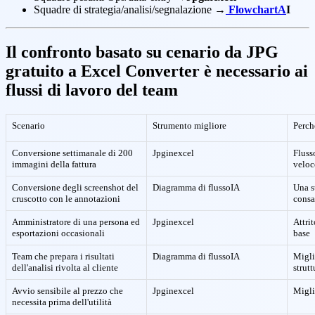
Squadre di strategia/analisi/segnalazione →
FlowchartA
I
Il confronto basato su cenario da JPG
gratuito a Excel Converter è necessario ai
flussi di lavoro del team
Scenario
Strumento migliore
Perch
Conversione settimanale di 200
Jpginexcel
Fluss
immagini della fattura
veloc
Conversione degli screenshot del
Diagramma di flussoIA
Una s
cruscotto con le annotazioni
consa
Amministratore di una persona ed
Jpginexcel
Attrit
esportazioni occasionali
base
Team che prepara i risultati
Diagramma di flussoIA
Migli
dell'analisi rivolta al cliente
strutt
Avvio sensibile al prezzo che
Jpginexcel
Migli
necessita prima dell'utilità