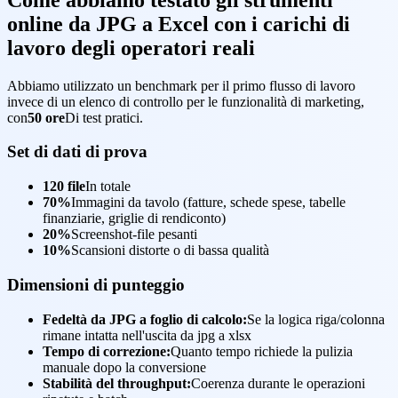
online da JPG a Excel con i carichi di
lavoro degli operatori reali
Abbiamo utilizzato un benchmark per il primo flusso di lavoro
invece di un elenco di controllo per le funzionalità di marketing,
con
50 ore
Di test pratici.
Set di dati di prova
120 file
In totale
70%
Immagini da tavolo (fatture, schede spese, tabelle
finanziarie, griglie di rendiconto)
20%
Screenshot-file pesanti
10%
Scansioni distorte o di bassa qualità
Dimensioni di punteggio
Fedeltà da JPG a foglio di calcolo:
Se la logica riga/colonna
rimane intatta nell'uscita da jpg a xlsx
Tempo di correzione:
Quanto tempo richiede la pulizia
manuale dopo la conversione
Stabilità del throughput:
Coerenza durante le operazioni