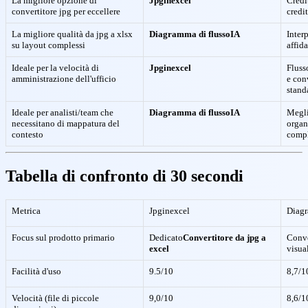
La migliore opzione di
Jpginexcel
Credit
convertitore jpg per eccellere
credit
La migliore qualità da jpg a xlsx
Diagramma di flussoIA
Inter
su layout complessi
affida
Ideale per la velocità di
Jpginexcel
Fluss
amministrazione dell'ufficio
e con
stand
Ideale per analisti/team che
Diagramma di flussoIA
Megli
necessitano di mappatura del
organ
contesto
comp
Tabella di confronto di 30 secondi
Metrica
Jpginexcel
Diagr
Focus sul prodotto primario
Dedicato
Convertitore da jpg a
Conve
excel
visua
Facilità d'uso
9.5/10
8,7/1
Velocità (file di piccole
9,0/10
8,6/1