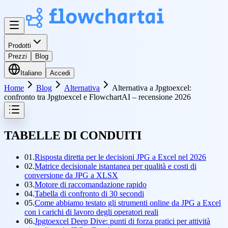
Prodotti
Prezzi
Blog
Italiano
Accedi
Home
Blog
Alternativa
Alternativa a Jpgtoexcel:
confronto tra Jpgtoexcel e FlowchartAI – recensione 2026
TABELLE DI CONDUITI
01.
Risposta diretta per le decisioni JPG a Excel nel 2026
02.
Matrice decisionale istantanea per qualità e costi di
conversione da JPG a XLSX
03.
Motore di raccomandazione rapido
04.
Tabella di confronto di 30 secondi
05.
Come abbiamo testato gli strumenti online da JPG a Excel
con i carichi di lavoro degli operatori reali
06.
Jpgtoexcel Deep Dive: punti di forza pratici per attività