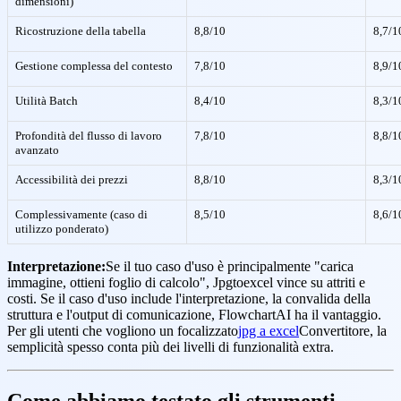
dimensioni)
Ricostruzione della tabella
8,8/10
8,7/1
Gestione complessa del contesto
7,8/10
8,9/1
Utilità Batch
8,4/10
8,3/1
Profondità del flusso di lavoro
7,8/10
8,8/1
avanzato
Accessibilità dei prezzi
8,8/10
8,3/1
Complessivamente (caso di
8,5/10
8,6/1
utilizzo ponderato)
Interpretazione:
Se il tuo caso d'uso è principalmente "carica
immagine, ottieni foglio di calcolo", Jpgtoexcel vince su attriti e
costi. Se il caso d'uso include l'interpretazione, la convalida della
struttura e l'output di comunicazione, FlowchartAI ha il vantaggio.
Per gli utenti che vogliono un focalizzato
jpg a excel
Convertitore, la
semplicità spesso conta più dei livelli di funzionalità extra.
Come abbiamo testato gli strumenti