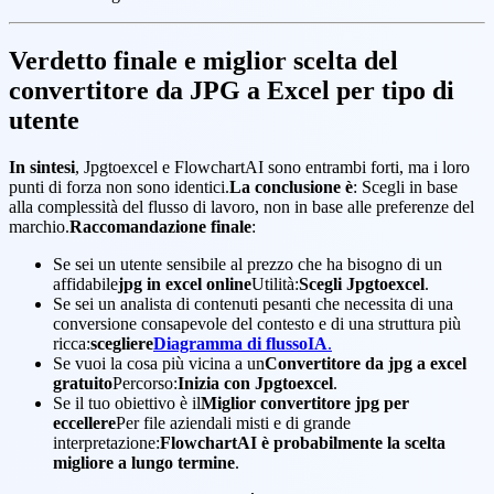
Verdetto finale e miglior scelta del
convertitore da JPG a Excel per tipo di
utente
In sintesi
, Jpgtoexcel e FlowchartAI sono entrambi forti, ma i loro
punti di forza non sono identici.
La conclusione è
: Scegli in base
alla complessità del flusso di lavoro, non in base alle preferenze del
marchio.
Raccomandazione finale
:
Se sei un utente sensibile al prezzo che ha bisogno di un
affidabile
jpg in excel online
Utilità:
Scegli Jpgtoexcel
.
Se sei un analista di contenuti pesanti che necessita di una
conversione consapevole del contesto e di una struttura più
ricca:
scegliere
Diagramma di flussoIA
.
Se vuoi la cosa più vicina a un
Convertitore da jpg a excel
gratuito
Percorso:
Inizia con Jpgtoexcel
.
Se il tuo obiettivo è il
Miglior convertitore jpg per
eccellere
Per file aziendali misti e di grande
interpretazione:
FlowchartAI è probabilmente la scelta
migliore a lungo termine
.