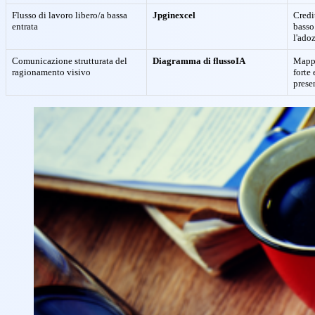
Flusso di lavoro libero/a bassa
Jpginexcel
Credit
entrata
basso
l'ado
Comunicazione strutturata del
Diagramma di flussoIA
Mappa
ragionamento visivo
forte
prese