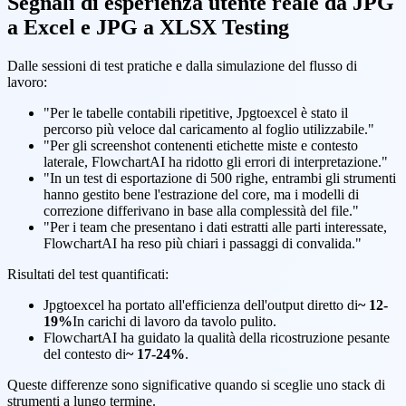
Segnali di esperienza utente reale da JPG
a Excel e JPG a XLSX Testing
Dalle sessioni di test pratiche e dalla simulazione del flusso di
lavoro:
"Per le tabelle contabili ripetitive, Jpgtoexcel è stato il
percorso più veloce dal caricamento al foglio utilizzabile."
"Per gli screenshot contenenti etichette miste e contesto
laterale, FlowchartAI ha ridotto gli errori di interpretazione."
"In un test di esportazione di 500 righe, entrambi gli strumenti
hanno gestito bene l'estrazione del core, ma i modelli di
correzione differivano in base alla complessità del file."
"Per i team che presentano i dati estratti alle parti interessate,
FlowchartAI ha reso più chiari i passaggi di convalida."
Risultati del test quantificati:
Jpgtoexcel ha portato all'efficienza dell'output diretto di
~ 12-
19%
In carichi di lavoro da tavolo pulito.
FlowchartAI ha guidato la qualità della ricostruzione pesante
del contesto di
~ 17-24%
.
Queste differenze sono significative quando si sceglie uno stack di
strumenti a lungo termine.