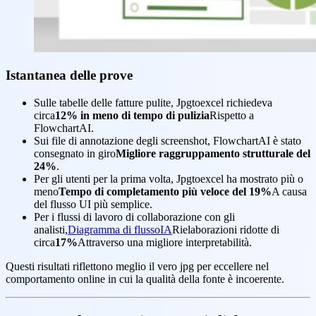
Istantanea delle prove
Sulle tabelle delle fatture pulite, Jpgtoexcel richiedeva
circa
12% in meno di tempo di pulizia
Rispetto a
FlowchartAI.
Sui file di annotazione degli screenshot, FlowchartAI è stato
consegnato in giro
Migliore raggruppamento strutturale del
24%
.
Per gli utenti per la prima volta, Jpgtoexcel ha mostrato più o
meno
Tempo di completamento più veloce del 19%
A causa
del flusso UI più semplice.
Per i flussi di lavoro di collaborazione con gli
analisti,
Diagramma di flussoIA
Rielaborazioni ridotte di
circa
17%
Attraverso una migliore interpretabilità.
Questi risultati riflettono meglio il vero jpg per eccellere nel
comportamento online in cui la qualità della fonte è incoerente.