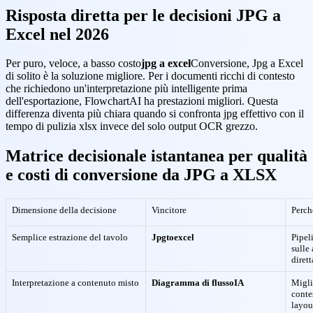
Risposta diretta per le decisioni JPG a
Excel nel 2026
Per puro, veloce, a basso costo
jpg a excel
Conversione, Jpg a Excel
di solito è la soluzione migliore. Per i documenti ricchi di contesto
che richiedono un'interpretazione più intelligente prima
dell'esportazione, FlowchartAI ha prestazioni migliori. Questa
differenza diventa più chiara quando si confronta jpg effettivo con il
tempo di pulizia xlsx invece del solo output OCR grezzo.
Matrice decisionale istantanea per qualità
e costi di conversione da JPG a XLSX
Dimensione della decisione
Vincitore
Perch
Semplice estrazione del tavolo
Jpgtoexcel
Pipel
sulle 
dirett
Interpretazione a contenuto misto
Diagramma di flussoIA
Migli
conte
layou