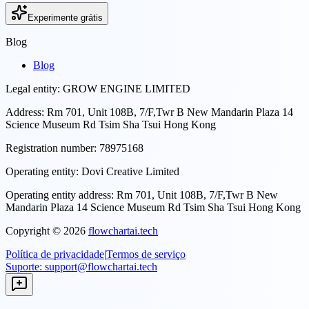
Experimente grátis
Blog
Blog
Legal entity:
GROW ENGINE LIMITED
Address:
Rm 701, Unit 108B, 7/F,Twr B New Mandarin Plaza 14
Science Museum Rd Tsim Sha Tsui Hong Kong
Registration number:
78975168
Operating entity:
Dovi Creative Limited
Operating entity address:
Rm 701, Unit 108B, 7/F,Twr B New
Mandarin Plaza 14 Science Museum Rd Tsim Sha Tsui Hong Kong
Copyright ©
2026
flowchartai.tech
Política de privacidade
|
Termos de serviço
Suporte
:
support@flowchartai.tech