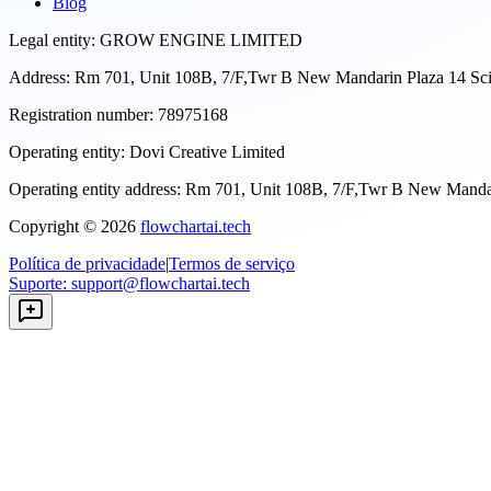
Blog
Legal entity:
GROW ENGINE LIMITED
Address:
Rm 701, Unit 108B, 7/F,Twr B New Mandarin Plaza 14 S
Registration number:
78975168
Operating entity:
Dovi Creative Limited
Operating entity address:
Rm 701, Unit 108B, 7/F,Twr B New Manda
Copyright ©
2026
flowchartai.tech
Política de privacidade
|
Termos de serviço
Suporte
:
support@flowchartai.tech