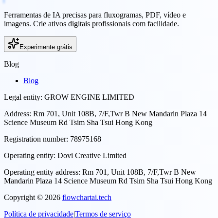
Ferramentas de IA precisas para fluxogramas, PDF, vídeo e
imagens. Crie ativos digitais profissionais com facilidade.
Experimente grátis
Blog
Blog
Legal entity:
GROW ENGINE LIMITED
Address:
Rm 701, Unit 108B, 7/F,Twr B New Mandarin Plaza 14
Science Museum Rd Tsim Sha Tsui Hong Kong
Registration number:
78975168
Operating entity:
Dovi Creative Limited
Operating entity address:
Rm 701, Unit 108B, 7/F,Twr B New
Mandarin Plaza 14 Science Museum Rd Tsim Sha Tsui Hong Kong
Copyright ©
2026
flowchartai.tech
Política de privacidade
|
Termos de serviço