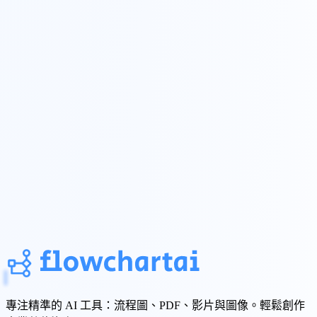
我的視頻安全和私密嗎？
我可以從視頻中刪除徽標嗎？
如果未偵測到水印該怎麼辦？
它可以在移動設備上工作嗎？
專注精準的 AI 工具：流程圖、PDF、影片與圖像。輕鬆創作