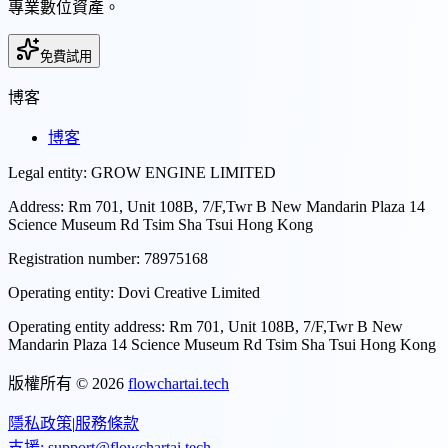
專業數位資產。
免費試用
博客
博客
Legal entity:
GROW ENGINE LIMITED
Address:
Rm 701, Unit 108B, 7/F,Twr B New Mandarin Plaza 14
Science Museum Rd Tsim Sha Tsui Hong Kong
Registration number:
78975168
Operating entity:
Dovi Creative Limited
Operating entity address:
Rm 701, Unit 108B, 7/F,Twr B New
Mandarin Plaza 14 Science Museum Rd Tsim Sha Tsui Hong Kong
版權所有 ©
2026
flowchartai.tech
隱私政策
|
服務條款
支援
:
support@flowchartai.tech