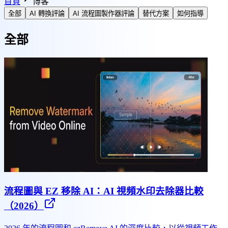
首頁
博客
全部
AI 轉換評論
AI 流程圖製作器評論
替代方案
如何指導
全部
流程圖與 EZ 移除 AI：AI 視頻水印去除器比較
（2026）